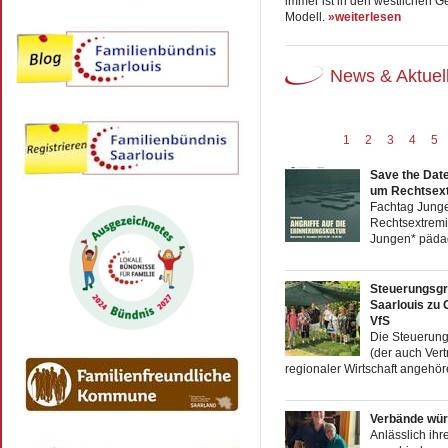
immer ist in den westlichen G
Modell.
»weiterlesen
News & Aktuel
1
2
3
4
5
Save the Date
um Rechtsex
Fachtag Junge
Rechtsextrem
Jungen* pädag
Steuerungsgr
Saarlouis zu 
VfS
Die Steuerung
(der auch Ver
regionaler Wirtschaft angehör
Verbände wü
Anlässlich ihr