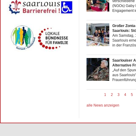
verschiedene 
(NGOs) Gaby B
Engagement in
Großer Zonta
Saarlouis: St
Am Samstag, 13
Saarlouis ern
in der Französ
Saarlouiser A
Alternative F
„Auf den Spur
aus Saarlouis“,
Frauenführung,
1
2
3
4
5
alle News anzeigen