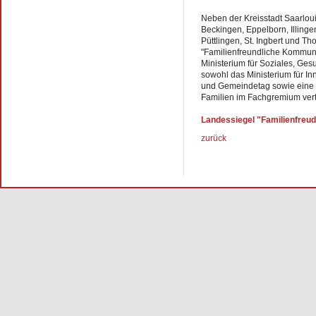
Neben der Kreisstadt Saarlou
Beckingen, Eppelborn, Illingen
Püttlingen, St. Ingbert und T
"Familienfreundliche Kommu
Ministerium für Soziales, Ges
sowohl das Ministerium für In
und Gemeindetag sowie eine V
Familien im Fachgremium ver
Landessiegel "Familienfre
zurück