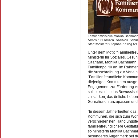
Familienministerin Monika Bachman
Amtes für Familien, Soziales, Sch
Staatssekretär Stephan Kolling (v.l.n
Unter dem Motto "Familienfreu
Ministerin für Soziales, Gesu
Saarland, Monika Bachmann, l
Familienpolitik an. Im Rahme
die Ausschreibung zur Verlei
"Familienfreundliche Kommune"
diejenigen Kommunen ausgez
Engagement zur Förderung von
sollte es sein, das Bewusstsei
zu stärken, das örtliche Lebe
Genrationen anzupassen und 
"In diesem Jahr erhielten das
Kommunen, die sich zum Wohl
verschiedensten Handlungsfel
familienfreundlichere Gestal
so Ministerin Monika Bachman
besonderes Augenmerk bei de