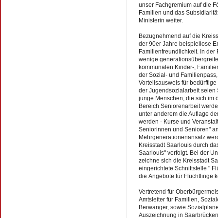
unser Fachgremium auf die Fö
Familien und das Subsidiarität
Ministerin weiter.
Bezugnehmend auf die Kreissta
der 90er Jahre beispiellose 
Familienfreundlichkeit. In der 
wenige generationsübergreife
kommunalen Kinder-, Familien-
der Sozial- und Familienpass,
Vorteilsausweis für bedürfti
der Jugendsozialarbeit seien 
junge Menschen, die sich im ö
Bereich Seniorenarbeit werde 
unter anderem die Auflage der
werden - Kurse und Veranstal
Seniorinnen und Senioren" a
Mehrgenerationenansatz werde
Kreisstadt Saarlouis durch d
Saarlouis" verfolgt. Bei der U
zeichne sich die Kreisstadt S
eingerichtete Schnittstelle " F
die Angebote für Flüchtlinge k
Vertretend für Oberbürgerme
Amtsleiter für Familien, Sozia
Berwanger, sowie Sozialplan
Auszeichnung in Saarbrücke