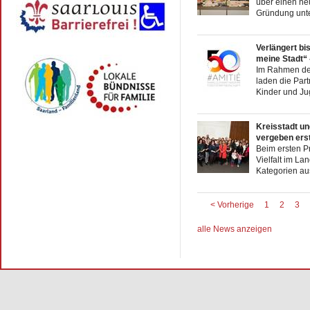
über einen ne
Gründung unter
Verlängert bis
meine Stadt“ 
Im Rahmen des
laden die Part
Kinder und Jug
Kreisstadt un
vergeben erst
Beim ersten Pr
Vielfalt im La
Kategorien aus
< Vorherige
1
2
3
alle News anzeigen