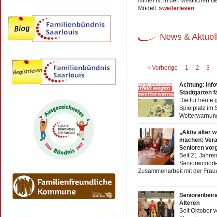
immer ist in den westlichen G
Modell.
»weiterlesen
News & Aktuel
< Vorherige
1
2
3
Achtung: Info
Stadtgarten fä
Die für heute 
Spielplatz im 
Wetterwarnun
„Aktiv älter 
machen: Veran
Senioren vorg
Seit 21 Jahren 
Seniorenmoder
Zusammenarbeit mit der Fraue
Seniorenbeira
Älteren
Seit Oktober v