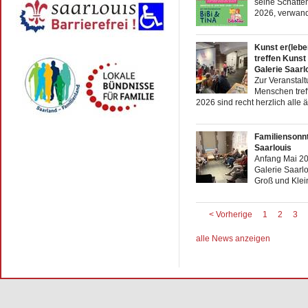
seine Schatte
2026, verwande
Kunst er(lebe
treffen Kunst
Galerie Saarl
Zur Veranstalt
Menschen tref
2026 sind recht herzlich alle 
Familiensonnt
Saarlouis
Anfang Mai 20
Galerie Saarlo
Groß und Klei
< Vorherige
1
2
3
alle News anzeigen