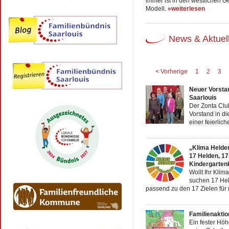
immer ist in den westlichen G
Modell.
»weiterlesen
News & Aktuel
< Vorherige
1
2
3
Neuer Vorsta
Saarlouis
Der Zonta Clu
Vorstand in 
einer feierlic
„Klima Helden 
17 Helden, 17
Kindergartenk
Wollt Ihr Klim
suchen 17 Hel
passend zu den 17 Zielen für 
Familienakti
Ein fester Höh