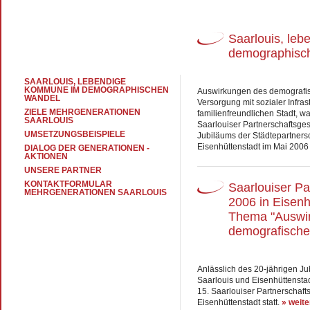
Saarlouis, le
demographisc
SAARLOUIS, LEBENDIGE
KOMMUNE IM DEMOGRAPHISCHEN
Auswirkungen des demografis
WANDEL
Versorgung mit sozialer Infras
ZIELE MEHRGENERATIONEN
familienfreundlichen Stadt, w
SAARLOUIS
Saarlouiser Partnerschaftsge
UMSETZUNGSBEISPIELE
Jubiläums der Städtepartners
Eisenhüttenstadt im Mai 2006 
DIALOG DER GENERATIONEN -
AKTIONEN
UNSERE PARTNER
KONTAKTFORMULAR
Saarlouiser P
MEHRGENERATIONEN SAARLOUIS
2006 in Eisenh
Thema "Auswi
demografische
Anlässlich des 20-jährigen Ju
Saarlouis und Eisenhüttensta
15. Saarlouiser Partnerschaft
Eisenhüttenstadt statt.
» weite