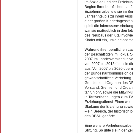
im Sozialen und der Erziehun
Beginn ihrer beruflichen Lauf
Erzieherin arbeitete sie im B
Jahrzehnte, bis zu ihrem Aus
einer großen Kindertagesstätte
spielt die Interessenvertretun
war sie maßgeblich in den le
des Neubaus der Kita involvie
Kinder mit ein, um eine opti
Während ihrer beruflichen Lau
der Beschäftigten im Fokus. Se
2007 im Landesvorstand in ver
von 2007 bis 2013 übte sie d
aus. Von 2007 bis 2020 über
der Bundestarifkommission d
gewerkschaftliche Vertretung. 
Gremien und Organen des DB
Vorstand, Gremien und Orga
tarifunion“, sowie die Mitwir
in Tarifverhandlungen zum TV
Erziehungsdienst. Einen weit
Stärkung der Erziehung sowi
– ein Bereich, der historisch
des DBSH gehörte.
Eine weitere Vertertungsarbei
Stiftung. So übte sie in der Z