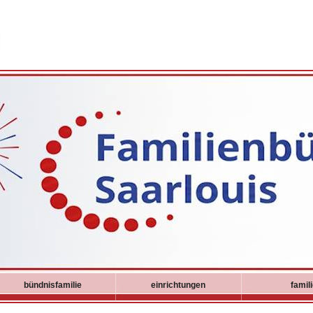
bündnisfamilie
einrichtungen
famil