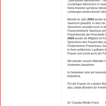
„Saarlouiser Aktivistinnen – d
Unzähligen Menschen in Saar
Hella Arweiler auf diese Weis
Leistungen eindrucksvoll näh
Bereits im Jahr
2004
wurde si
Saarlouis gewählt, in dem si
Sprecherin ausübte Auch in
Frauennetzwerk Saarlouis wirk
Frauenbeirats der Kreisstadt S
2009
wurde sie Mitglied im F
Sprecherin des Frauenrates w
Fördervereins Frauenhaus Sa
In ihrer politischen Laufbahn tr
Frauen und somit auch der Fa
Wir werden unsere Aktivistin H
Andenken bewahren.
In Gedanken sind wir besonde
Enkelkind.
Für die Frauen im Lokalen Bün
das Lokale Bündnis für Famili
Dr. Claudia Wiotte-Franz 