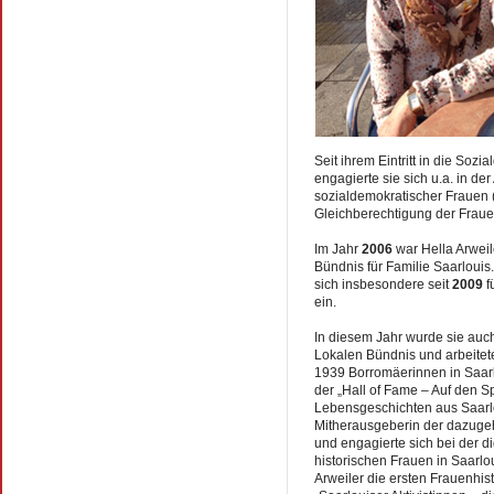
Seit ihrem Eintritt in die Soz
engagierte sie sich u.a. in de
sozialdemokratischer Frauen (
Gleichberechtigung der Frauen
Im Jahr
2006
war Hella Arwei
Bündnis für Familie Saarlouis
sich insbesondere seit
2009
f
ein.
In diesem Jahr wurde sie auc
Lokalen Bündnis und arbeitet
1939 Borromäerinnen in Saarlo
der „Hall of Fame – Auf den S
Lebensgeschichten aus Saarlo
Mitherausgeberin der dazugeh
und engagierte sich bei der di
historischen Frauen in Saarlo
Arweiler die ersten Frauenhis