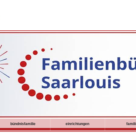
bündnisfamilie
einrichtungen
famil