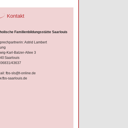
Kontakt
holische Familienbildungsstätte Saarlouis
prechpartnerin: Astrid Lambert
tung
wig-Karl-Balzer-Allee 3
40
Saarlouis
: 06831/43637
ail:
fbs-sls@t-online.de
.fbs-saarlouis.de