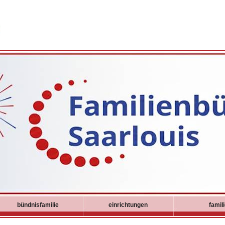
bündnisfamilie
einrichtungen
famil