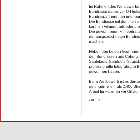
Im Rahmen des Wettbewerbs u
Bündnisse dabei, vor Ort bek
Bündnispartnerinnen und -part
Die Bündnisse mit den meiste
konnten Filmportraits oder pr
Die gewonnenen Filmportraits 
der ausgezeichneten Bündnisse
machen.
Neben den beiden Gewinnern d
den Bündnissen aus Coburg, 
Saalekreis, Saarlouis, Strausb
professionelle fotografische 
gewonnen haben.
Beim Wettbewerb ist es den 
gelungen, mehr als 2.400 Sti
Arbeit für Familien vor Ort 
zurück