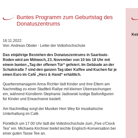
Buntes Programm zum Geburtstag des
Donatuszentrums
Kei
16.11.2022
Von: Andreas Obster - Leiter der Volkshochschule
Das einjährige Bestehen des Donatuszentrums in Saarlouis-
Roden wird am Mittwoch, 23. November von 10 bis 18 Uhr mit
einem bunten „Tag der offenen Tür“ gefeiert. Im Gebäude an der
Schulstraße 7 sind den ganzen Tag über Kaffee und Kuchen für je
einen Euro im Café „Herz & Hand“ erhältlich.
Quartiersmanagerin Anna Richter lädt Kinder und ihre Eltern am
Nachmittag zu einer Stadtteil-Rallye mit kleinen Überraschungen
ein, während Künstlerin Stephanie Jadlowski lustige Ballonfiguren
für Kinder und Erwachsene bastelt.
Am Nachmittag sorgt der Musiker Herr Wey für musikalische
Unterhaltung im Café.
Pünktlich um 17.00 Uhr lädt die Volkshochschule zum „Five o'Clock
Tea“ ein. Michaela Kirchner bietet leichte Englisch-Konversation bei
einer guten Tasse Tee an.