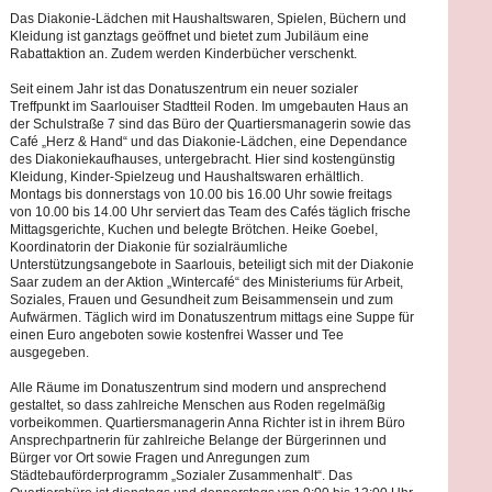
Das Diakonie-Lädchen mit Haushaltswaren, Spielen, Büchern und
Kleidung ist ganztags geöffnet und bietet zum Jubiläum eine
Rabattaktion an. Zudem werden Kinderbücher verschenkt.
Seit einem Jahr ist das Donatuszentrum ein neuer sozialer
Treffpunkt im Saarlouiser Stadtteil Roden. Im umgebauten Haus an
der Schulstraße 7 sind das Büro der Quartiersmanagerin sowie das
Café „Herz & Hand“ und das Diakonie-Lädchen, eine Dependance
des Diakoniekaufhauses, untergebracht. Hier sind kostengünstig
Kleidung, Kinder-Spielzeug und Haushaltswaren erhältlich.
Montags bis donnerstags von 10.00 bis 16.00 Uhr sowie freitags
von 10.00 bis 14.00 Uhr serviert das Team des Cafés täglich frische
Mittagsgerichte, Kuchen und belegte Brötchen. Heike Goebel,
Koordinatorin der Diakonie für sozialräumliche
Unterstützungsangebote in Saarlouis, beteiligt sich mit der Diakonie
Saar zudem an der Aktion „Wintercafé“ des Ministeriums für Arbeit,
Soziales, Frauen und Gesundheit zum Beisammensein und zum
Aufwärmen. Täglich wird im Donatuszentrum mittags eine Suppe für
einen Euro angeboten sowie kostenfrei Wasser und Tee
ausgegeben.
Alle Räume im Donatuszentrum sind modern und ansprechend
gestaltet, so dass zahlreiche Menschen aus Roden regelmäßig
vorbeikommen. Quartiersmanagerin Anna Richter ist in ihrem Büro
Ansprechpartnerin für zahlreiche Belange der Bürgerinnen und
Bürger vor Ort sowie Fragen und Anregungen zum
Städtebauförderprogramm „Sozialer Zusammenhalt“. Das