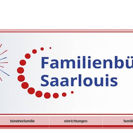
bündnisfamilie
einrichtungen
famil