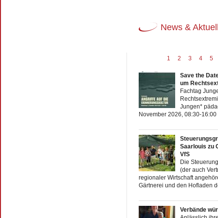
News & Aktuel
1
2
3
4
5
Save the Date
um Rechtsex
Fachtag Junge
Rechtsextrem
Jungen* päda
November 2026, 08:30-16:00 U
Steuerungsgr
Saarlouis zu 
VfS
Die Steuerung
(der auch Ver
regionaler Wirtschaft angehör
Gärtnerei und den Hofladen des
Verbände wü
Anlässlich ihr