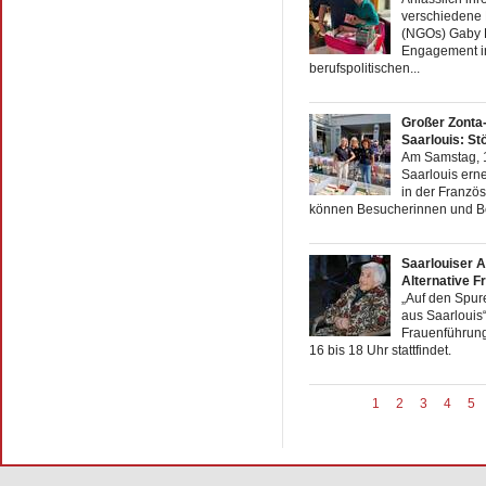
verschiedene 
(NGOs) Gaby B
Engagement in
berufspolitischen...
Großer Zonta
Saarlouis: St
Am Samstag, 13
Saarlouis ern
in der Französ
können Besucherinnen und Bes
Saarlouiser A
Alternative F
„Auf den Spur
aus Saarlouis“,
Frauenführung
16 bis 18 Uhr stattfindet.
1
2
3
4
5