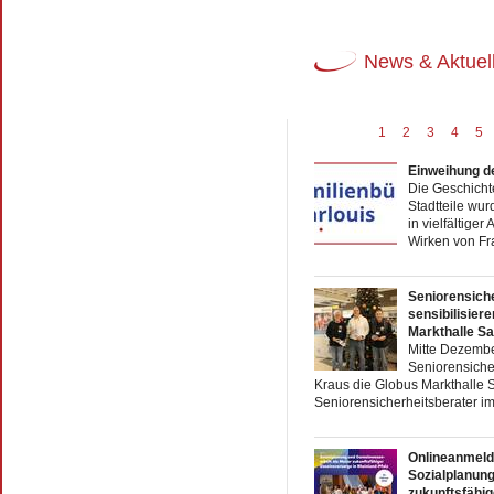
News & Aktuel
1
2
3
4
5
Einweihung d
Die Geschichte
Stadtteile wu
in vielfältige
Wirken von Fr
Seniorensich
sensibilisier
Markthalle Sa
Mitte Dezembe
Seniorensiche
Kraus die Globus Markthalle Sa
Seniorensicherheitsberater im
Onlineanmeld
Sozialplanun
zukunftsfähig