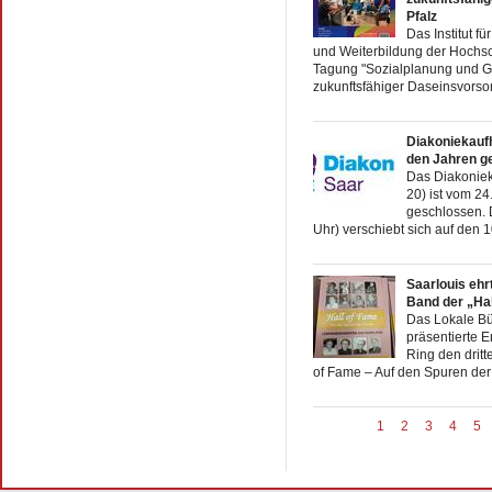
Pfalz
Das Institut f
und Weiterbildung der Hochsch
Tagung "Sozialplanung und G
zukunftsfähiger Daseinsvorsor
Diakoniekauf
den Jahren g
Das Diakoniek
20) ist vom 2
geschlossen. 
Uhr) verschiebt sich auf den 1
Saarlouis ehr
Band der „Ha
Das Lokale Bü
präsentierte 
Ring den dritt
of Fame – Auf den Spuren der
1
2
3
4
5