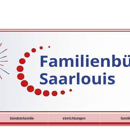
bündnisfamilie
einrichtungen
famil