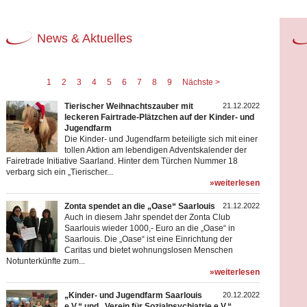
News & Aktuelles
1
2
3
4
5
6
7
8
9
Nächste >
Tierischer Weihnachtszauber mit
21.12.2022
leckeren Fairtrade-Plätzchen auf der Kinder- und
Jugendfarm
Die Kinder- und Jugendfarm beteiligte sich mit einer
tollen Aktion am lebendigen Adventskalender der
Fairetrade Initiative Saarland. Hinter dem Türchen Nummer 18
verbarg sich ein „Tierischer...
»weiterlesen
Zonta spendet an die „Oase“ Saarlouis
21.12.2022
Auch in diesem Jahr spendet der Zonta Club
Saarlouis wieder 1000,- Euro an die „Oase“ in
Saarlouis. Die „Oase“ ist eine Einrichtung der
Caritas und bietet wohnungslosen Menschen
Notunterkünfte zum...
»weiterlesen
„Kinder- und Jugendfarm Saarlouis
20.12.2022
e.V.“ und „Verein für Sozialpsychiatrie e.V.“