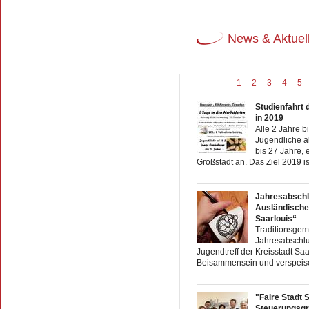
News & Aktuel
1
2
3
4
5
Studienfahrt 
in 2019
Alle 2 Jahre b
Jugendliche 
bis 27 Jahre, 
Großstadt an. Das Ziel 2019 is
Jahresabschl
Ausländischen
Saarlouis“
Traditionsgem
Jahresabschlu
Jugendtreff der Kreisstadt S
Beisammensein und verspeisen 
"Faire Stadt 
Steuerungsg