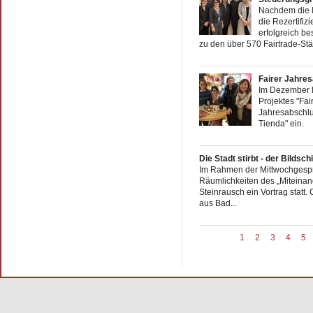
Nachdem die In
die Rezertifi
erfolgreich be
zu den über 570 Fairtrade-Städ
Fairer Jahre
Im Dezember 
Projektes "Fai
Jahresabschlu
Tienda" ein.
Die Stadt stirbt - der Bildsch
Im Rahmen der Mittwochgesp
Räumlichkeiten des „Miteinan
Steinrausch ein Vortrag statt.
aus Bad...
1
2
3
4
5