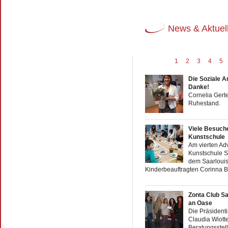
News & Aktuel
1
2
3
4
5
Die Soziale Ar
Danke!
Cornelia Gert
Ruhestand.
Viele Besuche
Kunstschule
Am vierten Adv
Kunstschule S
dem Saarlouis
Kinderbeauftragten Corinna Ba
Zonta Club Sa
an Oase
Die Präsidenti
Claudia Wiotte
Beratungsstel