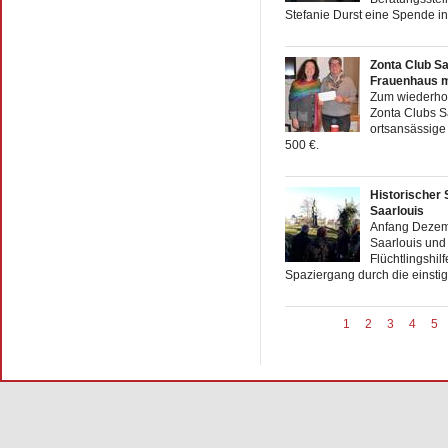
Stefanie Durst eine Spende in
Zonta Club Sa
Frauenhaus m
Zum wiederhol
Zonta Clubs S
ortsansässige
500 €.
Historischer
Saarlouis
Anfang Dezemb
Saarlouis und 
Flüchtlingshilf
Spaziergang durch die einstig
1
2
3
4
5