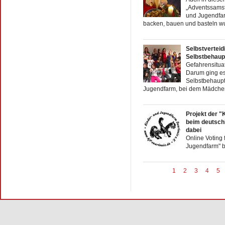
„Adventssamsta
und Jugendfar
backen, bauen und basteln wur
Selbstverteid
Selbstbehaup
Gefahrensitua
Darum ging es 
Selbstbehaupt
Jugendfarm, bei dem Mädchen i
Projekt der "
beim deutsch
dabei
Online Voting 
Jugendfarm" b
1
2
3
4
5