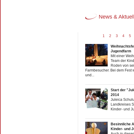
News & Aktuel
1
2
3
4
5
Weihnachtsfei
Jugendfarm
Mit einer Weih
Team der Kind
Roden von sei
Farmbesucher. Bei dem Fest w
und...
Start der "Ju
2014
Juleica Schul
Landkreises Sa
Kinder- und J
Besinnliche A
Kinder- und 
Auch in diesem