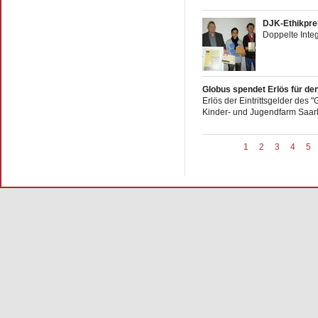
DJK-Ethikpre
Doppelte Integ
Globus spendet Erlös für de
Erlös der Eintrittsgelder des
Kinder- und Jugendfarm Saarlo
1
2
3
4
5