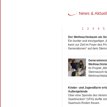
News & Aktuel
1
2
3
4
5
Der Weihnachtsbaum als Ge
Ein bunter und einzigartige
kann zur Zeit im Foyer des Pr
Generationen“ auf dem Steinr
Generationsü
Weihnachtsbä
Im Projekt „M
Steinrausch f
Weihnachtsbäck
Kinder- und Jugendfarm erhä
Außengelände
Über eine Spende des Vereins
Saarbrücken“ (VFG) durfte si
Saarlouis-Roden freuen.