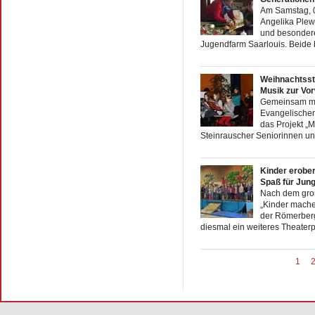
Am Samstag, 0
Angelika Plew
und besondere
Jugendfarm Saarlouis. Beide b
Weihnachtssto
Musik zur Vor
Gemeinsam mi
Evangelischen
das Projekt „
Steinrauscher Seniorinnen un
Kinder erober
Spaß für Jung
Nach dem große
„Kinder mache
der Römerberg
diesmal ein weiteres Theaterpr
1