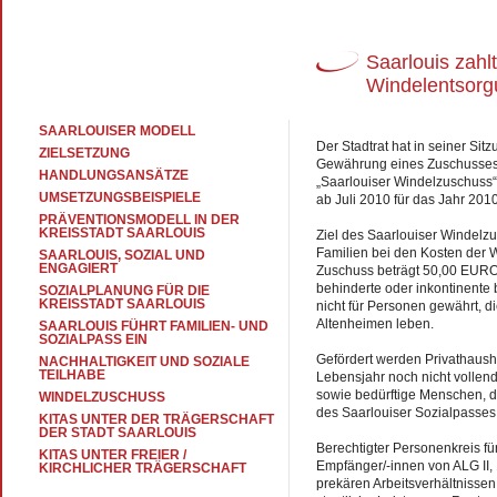
Saarlouis zahl
Windelentsorg
SAARLOUISER MODELL
Der Stadtrat hat in seiner Sit
ZIELSETZUNG
Gewährung eines Zuschusses 
HANDLUNGSANSÄTZE
„Saarlouiser Windelzuschuss“
UMSETZUNGSBEISPIELE
ab Juli 2010 für das Jahr 201
PRÄVENTIONSMODELL IN DER
KREISSTADT SAARLOUIS
Ziel des Saarlouiser Windelzu
Familien bei den Kosten der 
SAARLOUIS, SOZIAL UND
ENGAGIERT
Zuschuss beträgt 50,00 EURO 
behinderte oder inkontinente 
SOZIALPLANUNG FÜR DIE
KREISSTADT SAARLOUIS
nicht für Personen gewährt, d
Altenheimen leben.
SAARLOUIS FÜHRT FAMILIEN- UND
SOZIALPASS EIN
Gefördert werden Privathausha
NACHHALTIGKEIT UND SOZIALE
TEILHABE
Lebensjahr noch nicht vollen
sowie bedürftige Menschen, di
WINDELZUSCHUSS
des Saarlouiser Sozialpasses
KITAS UNTER DER TRÄGERSCHAFT
DER STADT SAARLOUIS
Berechtigter Personenkreis fü
KITAS UNTER FREIER /
Empfänger/-innen von ALG II,
KIRCHLICHER TRÄGERSCHAFT
prekären Arbeitsverhältnisse