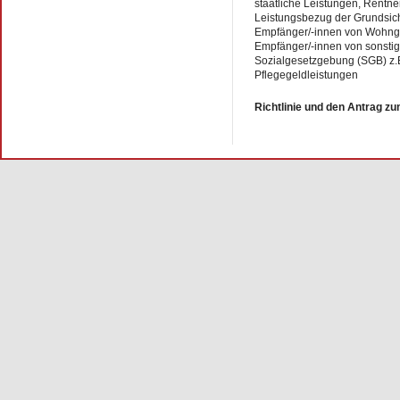
staatliche Leistungen, Rentn
Leistungsbezug der Grundsic
Empfänger/-innen von Wohnge
Empfänger/-innen von sonsti
Sozialgesetzgebung (SGB) z.
Pflegegeldleistungen
Richtlinie und den Antrag z