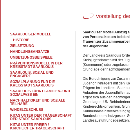
Vorstellung de
Saarlouiser Modell
Auszug au
SAARLOUISER MODELL
von Personalkosten bei den
HISTORIE
Trägern zur Zusammenarbeit
ZIELSETZUNG
der Jugendhilfe.
HANDLUNGSANSÄTZE
Der Landkreis Saarlouis förd
UMSETZUNGSBEISPIELE
Kreisjugendamtes mit der Ju
PRÄVENTIONSMODELL IN DER
(Kommunen) oder zugelassenen
KREISSTADT SAARLOUIS
Grundlage der nachfolgenden 
SAARLOUIS, SOZIAL UND
ENGAGIERT
Die Berechtigung zur Zusamme
SOZIALPLANUNG FÜR DIE
Jugendhilfeträgers mit den 
KREISSTADT SAARLOUIS
Trägern im Landkreis Saarlo
SAARLOUIS FÜHRT FAMILIEN- UND
Aufgaben der Jugendhilfe nach
SOZIALPASS EIN
ergibt sich aus den nachfolge
NACHHALTIGKEIT UND SOZIALE
Grundlagen: UN-Behindertenr
TEILHABE
Kinderrechtskonvention, Grun
WINDELZUSCHUSS
Kommunalselbstverwaltungsg
KITAS UNTER DER TRÄGERSCHAFT
Bundeskinderschutzgesetz, S
DER STADT SAARLOUIS
Landesausführungsgesetzen
KITAS UNTER FREIER /
KIRCHLICHER TRÄGERSCHAFT