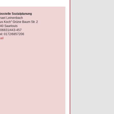
bsstelle Sozialplanung
hael Leinenbach
us Koch" Grüne Baum Str. 2
40 Saarlouis
: 06831/443-457
il: 0172/6857206
ail