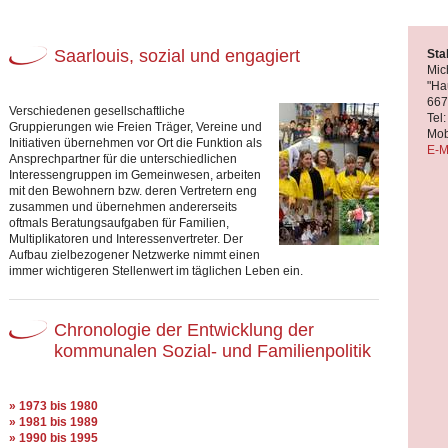
Saarlouis, sozial und engagiert
Sta
Mic
"Ha
667
Verschiedenen gesellschaftliche
Tel
Gruppierungen wie Freien Träger, Vereine und
Mob
Initiativen übernehmen vor Ort die Funktion als
E-M
Ansprechpartner für die unterschiedlichen
Interessengruppen im Gemeinwesen, arbeiten
mit den Bewohnern bzw. deren Vertretern eng
zusammen und übernehmen andererseits
oftmals Beratungsaufgaben für Familien,
Multiplikatoren und Interessenvertreter. Der
Aufbau zielbezogener Netzwerke nimmt einen
immer wichtigeren Stellenwert im täglichen Leben ein.
Chronologie der Entwicklung der
kommunalen Sozial- und Familienpolitik
» 1973 bis 1980
» 1981 bis 1989
» 1990 bis 1995