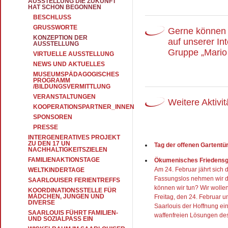
AUSSTELLUNG DIE ZUKUNFT
HAT SCHON BEGONNEN
BESCHLUSS
GRUSSWORTE
Gerne können 
KONZEPTION DER
auf unserer Int
AUSSTELLUNG
Gruppe „Mario 
VIRTUELLE AUSSTELLUNG
NEWS UND AKTUELLES
MUSEUMSPÄDAGOGISCHES
PROGRAMM
/BILDUNGSVERMITTLUNG
VERANSTALTUNGEN
Weitere Aktivit
KOOPERATIONSPARTNER_INNEN
SPONSOREN
PRESSE
INTERGENERATIVES PROJEKT
ZU DEN 17 UN
Tag der offenen Gartentü
NACHHALTIGKEITSZIELEN
FAMILIENAKTIONSTAGE
Ökumenisches Friedens
Am 24. Februar jährt sich d
WELTKINDERTAGE
Fassungslos nehmen wir di
SAARLOUISER FERIENTREFFS
können wir tun? Wir woll
KOORDINATIONSSTELLE FÜR
MÄDCHEN, JUNGEN UND
Freitag, den 24. Februar 
DIVERSE
Saarlouis der Hoffnung ei
SAARLOUIS FÜHRT FAMILIEN-
waffenfreien Lösungen des
UND SOZIALPASS EIN